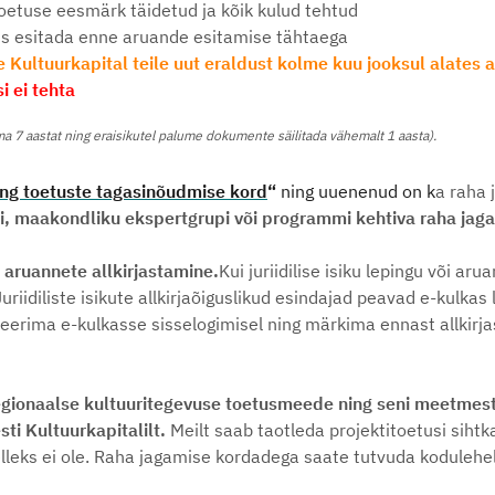
etuse eesmärk täidetud ja kõik kulud tehtud
us esitada enne aruande esitamise tähtaega
ee Kultuurkapital teile uut eraldust kolme kuu jooksul alates
i ei tehta
ma 7 aastat ning eraisikutel palume dokumente säilitada vähemalt 1 aasta).
ing toetuste tagasinõudmise kord
“
ning uuenenud on k
a raha 
li, maakondliku ekspertgrupi või programmi kehtiva raha jag
 aruannete allkirjastamine.
Kui juriidilise isiku lepingu või a
riidiliste isikute allkirjaõiguslikud esindajad peavad e-kulkas 
erima e-kulkasse sisselogimisel ning märkima ennast allkirjas
egionaalse kultuuritegevuse toetusmeede ning seni meetmest
ti Kultuurkapitalilt.
Meilt saab taotleda projektitoetusi siht
selleks ei ole. Raha jagamise kordadega saate tutvuda kodulehe