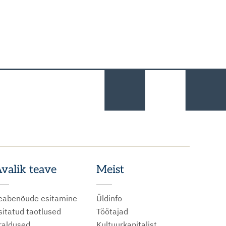
.
valik teave
Meist
eabenõude esitamine
Üldinfo
sitatud taotlused
Töötajad
raldused
Kultuurkapitalist