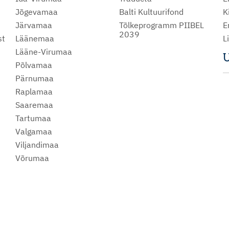
Jõgevamaa
Balti Kultuurifond
K
Järvamaa
Tõlkeprogramm PIIBEL
E
2039
st
Läänemaa
L
Lääne-Virumaa
U
Põlvamaa
m
Pärnumaa
Raplamaa
Saaremaa
Tartumaa
Valgamaa
Viljandimaa
Võrumaa