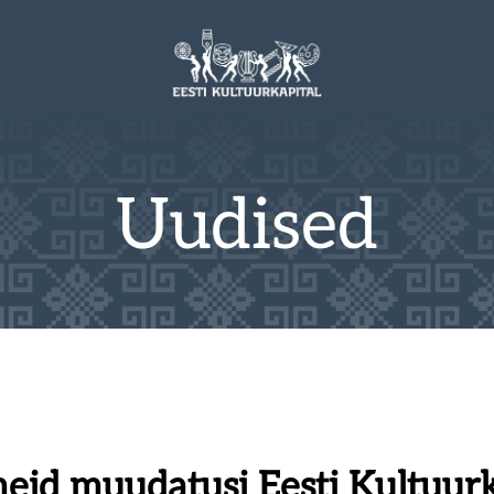
Uudised
meid muudatusi Eesti Kultuurk