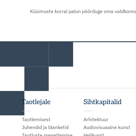
Küsimuste korral palun pöörduge oma valdkonna 
Taotlejale
Sihtkapitalid
Taotlemisest
Arhitektuur
Juhendid ja blanketid
Audiovisuaalne kunst
Taotluste menetlemise
Helikunst