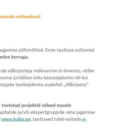
 aruande esitamisest
jagamise põhimõtted. Enne taotluse esitamist
amise korraga.
ruande allkirjastaja määramine ei õnnestu, võtke
looma juriidilise isiku kasutajakonto või kui
tajaks taotlejakonto avalehel „Allkirjasta“
 toetatud projektid võivad muude
kapitalide ja/või ekspertgruppide raha jagamise
l
www.kulka.ee
, taotlused tuleb esitada
e-