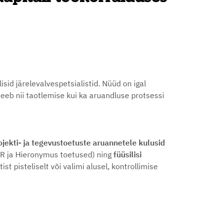
isid järelevalvespetsialistid. Nüüd on igal
eb nii taotlemise kui ka aruandluse protsessi
rojekti- ja tegevustoetuste aruannetele kulusid
ER ja Hieronymus toetused) ning
füüsilisi
t pisteliselt või valimi alusel, kontrollimise