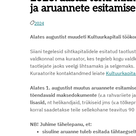
ja aruannete esitamise
2024
Alates augustist muudeti Kultuurkapitali tööko
Siiani tegelesid sihtkapitalidele esitatud taotlus
valdkonnal oma kuraator, kes tegeleb kogu vald
taotlejate jaoks veelgi lihtsamaks ja selgemaks.
Kuraatorite kontaktandmed leiate
Kultuurkapital
Alates 1. augustist muutus aruannete esitamis
tõendavaid maksedokumente
(v.a rahvariiete
lisasid,
nt helikandjaid, trükiseid jms (v.a tõlke
korral saadetakse teile sellekohane teavitus 90
NB! Juhime tähelepanu, et:
sisuline aruanne tuleb esitada tähtaegsel