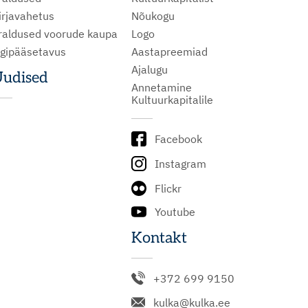
irjavahetus
Nõukogu
raldused voorude kaupa
Logo
igipääsetavus
Aastapreemiad
Ajalugu
udised
Annetamine
Kultuurkapitalile
Facebook
Instagram
Flickr
Youtube
Kontakt
+372 699 9150
kulka@kulka.ee