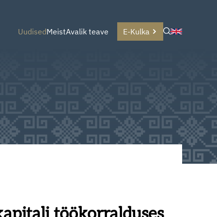
Uudised
Meist
Avalik teave
E-Kulka
apitali töökorralduses