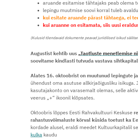
aruande esitamise tähtajaks peab olema to
lepingu muutmise soovi korral tuleb avald
kui esitate aruande pärast tähtaega, ei t
kui aruanne on esitamata, siis uusi eraldus
(Kulusid tõendavaid dokumente peavad juriidilised isikud säilita
Augustist kehtib uus
„
Taotluste menetlemise n
soovitame kindlasti tutvuda vastava sihtkapita
Alates 16. oktoobrist on muutunud lepingute ja
ühendust oma asutuse allkirjaõigusliku isikuga. Ju
kasutajakonto on varasemalt olemas, selle aktive
veerus „+“ ikoonil klõpsates.
Oktoobris lõppes Eesti Rahvakultuuri Keskuse
r
rahastusvõimaluste kõrval küsida toetust ka Ees
kordade alusel, eraldi meedet Kultuurkapitalil 
kulka
kaudu