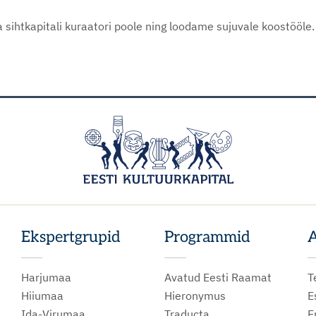
sihtkapitali kuraatori poole ning loodame sujuvale koostööle
Ekspertgrupid
Programmid
A
Harjumaa
Avatud Eesti Raamat
T
Hiiumaa
Hieronymus
E
Ida-Virumaa
Traducta
E