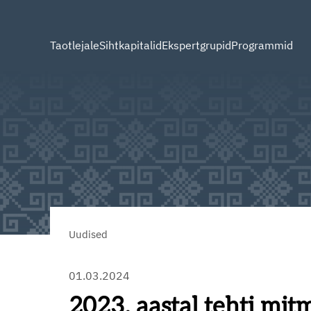
Taotlejale
Sihtkapitalid
Ekspertgrupid
Programmid
Uudised
01.03.2024
2023. aastal tehti mit