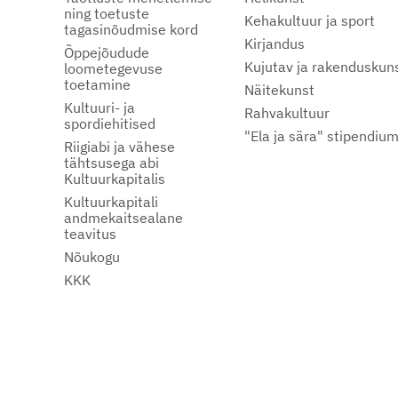
ning toetuste
Kehakultuur ja sport
tagasinõudmise kord
Kirjandus
Õppejõudude
Kujutav ja rakenduskun
loometegevuse
toetamine
Näitekunst
Kultuuri- ja
Rahvakultuur
spordiehitised
"Ela ja sära" stipendiu
Riigiabi ja vähese
tähtsusega abi
Kultuurkapitalis
Kultuurkapitali
andmekaitsealane
teavitus
Nõukogu
KKK