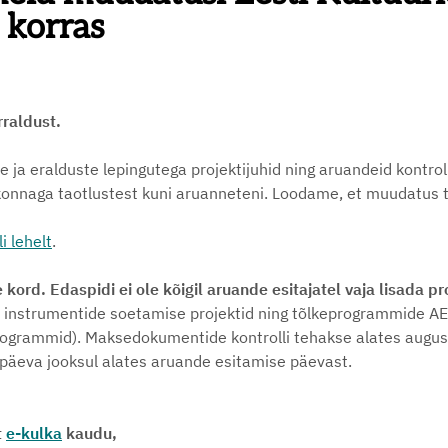
 korras
rraldust.
te ja eralduste lepingutega projektijuhid ning aruandeid kontroll
konnaga taotlustest kuni aruanneteni. Loodame, et muudatus te
i lehelt
.
e kord.
Edaspidi ei ole kõigil aruande esitajatel vaja lisada p
 ja instrumentide soetamise projektid ning tõlkeprogrammide A
programmid). Maksedokumentide kontrolli tehakse alates augustis
 päeva jooksul alates aruande esitamise päevast.
t
e-kulka
kaudu,