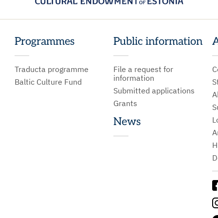
Programmes
Public information
A
Traducta programme
File a request for
C
information
Baltic Culture Fund
S
Submitted applications
A
Grants
S
L
News
A
H
D