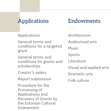
Applications
Endowments
Applications
Architecture
General terms and
Audiovisual arts
conditions for a targeted
Music
grant
Sports
General terms and
Literature
conditions for grants and
scholarships
Visual and applied arts
Creator’s salary
Dramatic arts
Report submission
Folk culture
Procedure for the
Processing of
Applications and
Recovery of Grants by
the Estonian Cultural
Endowment