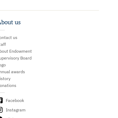
bout us
ontact us
taff
bout Endowment
upervisory Board
ogo
nnual awards
istory
onations
Facebook
Instagram