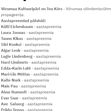
Võrumaa Kultuuripärl on Tea Kõrs
- Võrumaa võimlemisrühmad
propageerija.
Aastapreemiad pälvisid:
Külli Eichenbaum
- aastapreemia
Laura Joonas
- aastapreemia
Tauno Kikas
- aastapreemia
Siiri Konksi
- aastapreemia
Aigar Leok
- aastapreemia
Lagle Lindenberg
- aastapreemia
Harri Lindmets
- aastapreemia
Edda-Karin Luht
- aastapreemia
Mari-Liis Mõttus
- aastapreemia
Kalle Nurk
- aastapreemia
Maie Pau
- aastapreemia
Aivar Rumvolt
- aastapreemia
Evar Saar
- aastapreemia
Ave Saluorg
- aastapreemia
Priidu Teppo
- aastapreemia