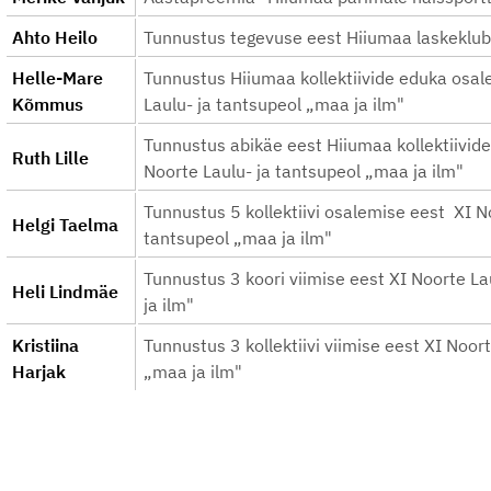
Ahto Heilo
Tunnustus tegevuse eest Hiiumaa laskeklub
Helle-Mare
Tunnustus Hiiumaa kollektiivide eduka osal
Kõmmus
Laulu- ja tantsupeol „maa ja ilm"
Tunnustus abikäe eest Hiiumaa kollektiivide
Ruth Lille
Noorte Laulu- ja tantsupeol „maa ja ilm"
Tunnustus 5 kollektiivi osalemise eest XI N
Helgi Taelma
tantsupeol „maa ja ilm"
Tunnustus 3 koori viimise eest XI Noorte L
Heli Lindmäe
ja ilm"
Kristiina
Tunnustus 3 kollektiivi viimise eest XI Noor
Harjak
„maa ja ilm"