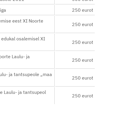
iga
250 eurot
emise eest XI Noorte
250 eurot
 edukal osalemisel XI
250 eurot
oorte Laulu- ja
250 eurot
aulu- ja tantsupeole „maa
250 eurot
te Laulu- ja tantsupeol
250 eurot