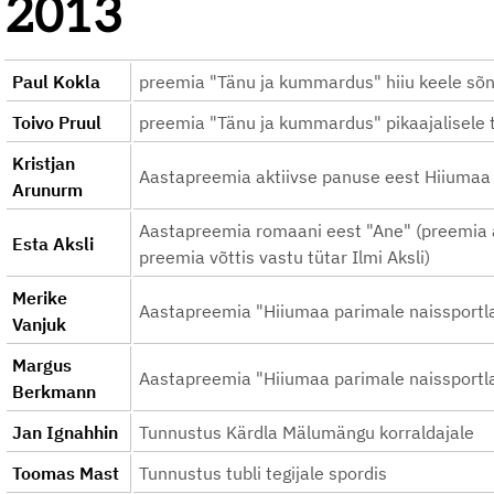
2013
Paul Kokla
preemia "Tänu ja kummardus" hiiu keele sõn
Toivo Pruul
preemia "Tänu ja kummardus" pikaajalisele t
Kristjan
Aastapreemia aktiivse panuse eest Hiiumaa k
Arunurm
Aastapreemia romaani eest "Ane" (preemia a
Esta Aksli
preemia võttis vastu tütar Ilmi Aksli)
Merike
Aastapreemia "Hiiumaa parimale naissportl
Vanjuk
Margus
Aastapreemia "Hiiumaa parimale naissportl
Berkmann
Jan Ignahhin
Tunnustus Kärdla Mälumängu korraldajale
Toomas Mast
Tunnustus tubli tegijale spordis