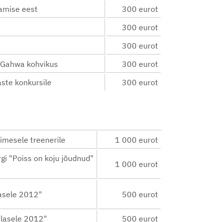
damise eest
300 eurot
300 eurot
300 eurot
t Gahwa kohvikus
300 eurot
aste konkursile
300 eurot
imesele treenerile
1 000 eurot
i "Poiss on koju jõudnud"
1 000 eurot
asele 2012"
500 eurot
lasele 2012"
500 eurot