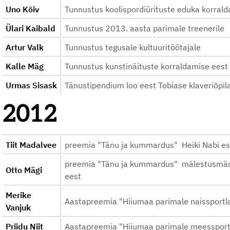
Uno Kõiv
Tunnustus koolispordiürituste eduka korral
Ülari Kaibald
Tunnustus 2013. aasta parimale treenerile
Artur Valk
Tunnustus tegusale kultuuritöötajale
Kalle Mäg
Tunnustus kunstinäituste korraldamise ees
Urmas Sisask
Tänustipendium loo eest Tobiase klaveriõpil
2012
Tiit Madalvee
preemia "Tänu ja kummardus" Heiki Nabi es
preemia "Tänu ja kummardus" mälestusmärg
Otto Mägi
eest
Merike
Aastapreemia "Hiiumaa parimale naissportl
Vanjuk
Priidu Niit
Aastapreemia "Hiiumaa parimale meessport