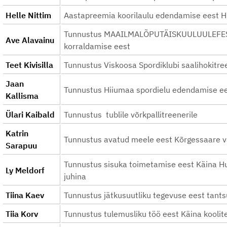
Helle Nittim
Aastapreemia koorilaulu edendamise eest H
Tunnustus MAAILMALÕPUTÄISKUULUULEFES
Ave Alavainu
korraldamise eest
Teet Kivisilla
Tunnustus Viskoosa Spordiklubi saalihokitre
Jaan
Tunnustus Hiiumaa spordielu edendamise e
Kallisma
Ülari Kaibald
Tunnustus tublile võrkpallitreenerile
Katrin
Tunnustus avatud meele eest Kõrgessaare va
Sarapuu
Tunnustus sisuka toimetamise eest Käina Hu
Ly Meldorf
juhina
Tiina Kaev
Tunnustus jätkusuutliku tegevuse eest tant
Tiia Korv
Tunnustus tulemusliku töö eest Käina koolite