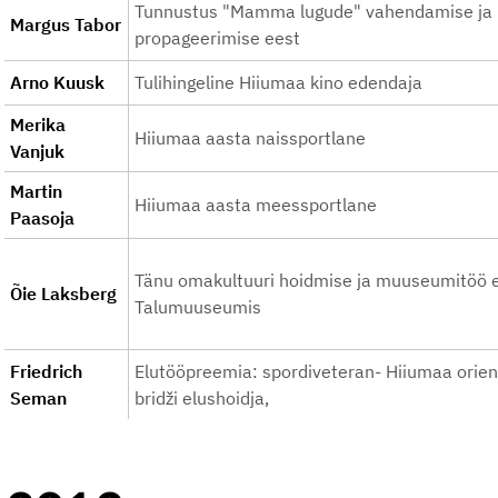
Tunnustus "Mamma lugude" vahendamise ja h
Margus Tabor
propageerimise eest
Arno Kuusk
Tulihingeline Hiiumaa kino edendaja
Merika
Hiiumaa aasta naissportlane
Vanjuk
Martin
Hiiumaa aasta meessportlane
Paasoja
Tänu omakultuuri hoidmise ja muuseumitöö 
Õie Laksberg
Talumuuseumis
Friedrich
Elutööpreemia: spordiveteran- Hiiumaa orien
Seman
bridži elushoidja,