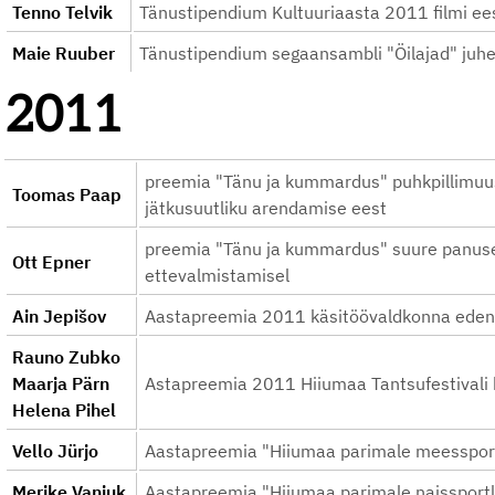
Tenno Telvik
Tänustipendium Kultuuriaasta 2011 filmi ee
Maie Ruuber
Tänustipendium segaansambli "Öilajad" juh
2011
preemia "Tänu ja kummardus" puhkpillimuus
Toomas Paap
jätkusuutliku arendamise eest
preemia "Tänu ja kummardus" suure panuse 
Ott Epner
ettevalmistamisel
Ain Jepišov
Aastapreemia 2011 käsitöövaldkonna eden
Rauno Zubko
Maarja Pärn
Astapreemia 2011 Hiiumaa Tantsufestivali 
Helena Pihel
Vello Jürjo
Aastapreemia "Hiiumaa parimale meesspor
Merike Vanjuk
Aastapreemia "Hiiumaa parimale naissport