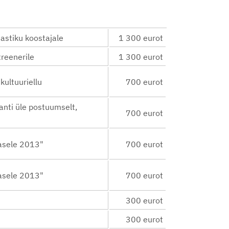
astiku koostajale
1 300 eurot
reenerile
1 300 eurot
ultuuriellu
700 eurot
nti üle postuumselt,
700 eurot
asele 2013"
700 eurot
asele 2013"
700 eurot
300 eurot
300 eurot