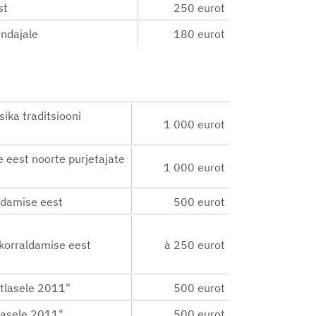
st
250 eurot
endajale
180 eurot
ika traditsiooni
1 000 eurot
eest noorte purjetajate
1 000 eurot
damise eest
500 eurot
korraldamise eest
à 250 eurot
tlasele 2011"
500 eurot
lasele 2011"
500 eurot