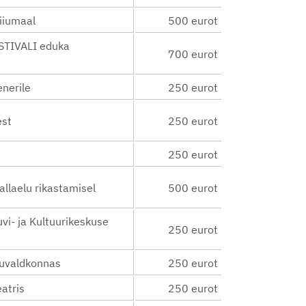
iiumaal
500 eurot
TIVALI eduka
700 eurot
enerile
250 eurot
est
250 eurot
250 eurot
llaelu rikastamisel
500 eurot
vi- ja Kultuurikeskuse
250 eurot
suvaldkonnas
250 eurot
atris
250 eurot