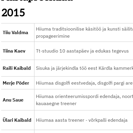
2015
Hiiuma traditsioonilise käsitöö ja kunsti säili
Tiiu Valdma
propageerimine
Tiina Kaev
Tt-stuudio 10 aastapäev ja edukas tegevus
Raili Kaibald
Sisuka ja järjekindla töö eest Kärdla kammerk
Merje Põder
Hiiumaa disgolfi eestvedaja, disgolfi pargi ar
Hiiumaa orienteerumisspordi edendaja, noort
Anu Saue
kauaaegne treener
Ülari Kaibald
Hiiumaa aasta treener - võrkpalli edendaja