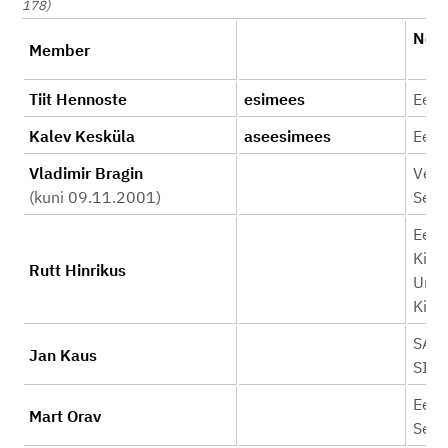
178)
No
Member
Tiit Hennoste
esimees
Eesti
Kalev Kesküla
aseesimees
Eesti
Vladimir Bragin
Vene
(kuni 09.11.2001)
Selt
Eest
Kirj
Rutt Hinrikus
Unde
Kirj
SA K
Jan Kaus
SIRP
Eest
Mart Orav
Selt