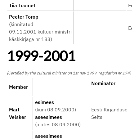
Tiia Toomet
Eesti
Peeter Torop
(kinnitatud
Eesti
09.11.2001 kultuuriministri
käskkirjaga nr 183)
1999-2001
(Certified by the cultural minister on 1st nov 1999 regulation nr 174)
Nominator
Member
esimees
Mart
(kuni 08.09.2000)
Eesti Kirjanduse
Velsker
aseesimees
Selts
(alates 08.09.2000)
aseesimees