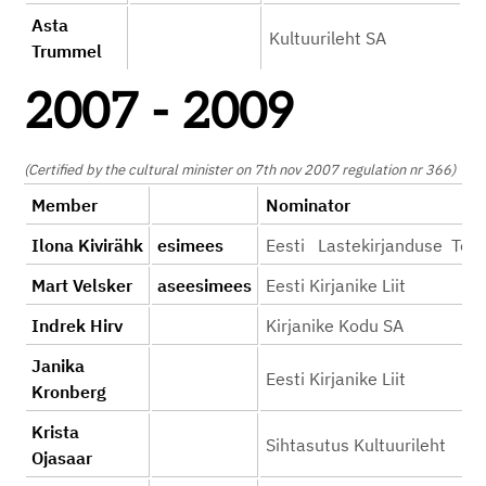
Asta
Kultuurileht SA
Trummel
2007 - 2009
(Certified by the cultural minister on 7th nov 2007 regulation nr 366)
Member
Nominator
Ilona Kivirähk
esimees
Eesti Lastekirjanduse Tea
Mart Velsker
aseesimees
Eesti Kirjanike Liit
Indrek Hirv
Kirjanike Kodu SA
Janika
Eesti Kirjanike Liit
Kronberg
Krista
Sihtasutus Kultuurileht
Ojasaar