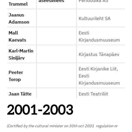
aseesimees
Perioodika AS
Trummel
Jaanus
Kultuurileht SA
Adamson
Mall
Eesti
Kaevats
Kirjandusmuuseum
Karl-Martin
Kirjastus Tänapäev
Sinijärv
Eesti Kirjanike Liit,
Peeter
Eesti
Torop
Kirjandusmuuseum
Jaan Tätte
Eesti Teatriliit
2001-2003
(Certified by the cultural minister on 30th oct 2001 regulation nr