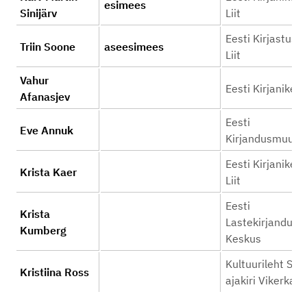
esimees
Sinijärv
Liit
Eesti Kirjastuste
Triin Soone
aseesimees
Liit
Vahur
Eesti Kirjanike L
Afanasjev
Eesti
Eve Annuk
Kirjandusmuus
Eesti Kirjanike
Krista Kaer
Liit
Eesti
Krista
Lastekirjanduse
Kumberg
Keskus
Kultuurileht SA
Kristiina Ross
ajakiri Vikerkaar