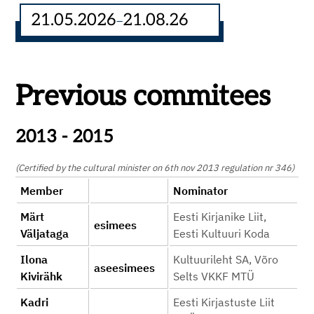
21.05.2026
21.08.26
–
Previous commitees
2013 - 2015
(Certified by the cultural minister on 6th nov 2013 regulation nr 346)
Member
Nominator
Märt
Eesti Kirjanike Liit,
esimees
Väljataga
Eesti Kultuuri Koda
Ilona
Kultuurileht SA, Võro
aseesimees
Kivirähk
Selts VKKF MTÜ
Kadri
Eesti Kirjastuste Liit