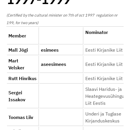
1997-1999
(Certified by the cultural minister on 7th of oct 1997 regulation nr
199, for two years)
Nominator
Member
Mall Jõgi
esimees
Eesti Kirjanike Liit
Mart
aseesimees
Eesti Kirjanike Liit
Velsker
Rutt Hinrikus
Eesti Kirjanike Liit
Slaavi Haridus- ja
Sergei
Heategevusühingute
Issakov
Liit Eestis
Underi ja Tuglase
Toomas Liiv
Kirjanduskeskus